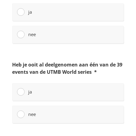
Een lidmaatschap aanschaffen verloopt - net
zoals inschrijven voor al onze events - via het
online inschrijvingsplatform van Passion For
Sports..
WORD LID